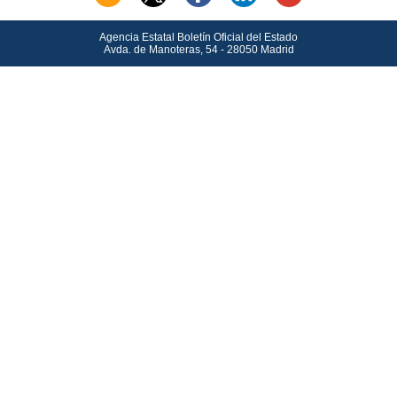
Agencia Estatal Boletín Oficial del Estado
Avda.
de Manoteras, 54 - 28050 Madrid