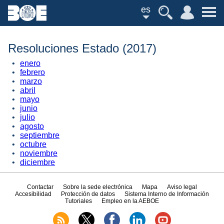
es
Resoluciones Estado (2017)
enero
febrero
marzo
abril
mayo
junio
julio
agosto
septiembre
octubre
noviembre
diciembre
Contactar
Sobre la sede electrónica
Mapa
Aviso legal
Accesibilidad
Protección de datos
Sistema Interno de Información
Tutoriales
Empleo en la AEBOE