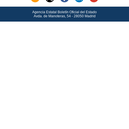
Agencia Estatal Boletín Oficial del Estado
Avda.
de Manoteras, 54 - 28050 Madrid