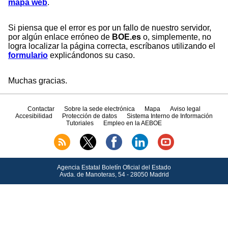
mapa web
.
Si piensa que el error es por un fallo de nuestro servidor,
por algún enlace erróneo de
BOE.es
o, simplemente, no
logra localizar la página correcta, escríbanos utilizando el
formulario
explicándonos su caso.
Muchas gracias.
Contactar
Sobre la sede electrónica
Mapa
Aviso legal
Accesibilidad
Protección de datos
Sistema Interno de Información
Tutoriales
Empleo en la AEBOE
Agencia Estatal Boletín Oficial del Estado
Avda.
de Manoteras, 54 - 28050 Madrid