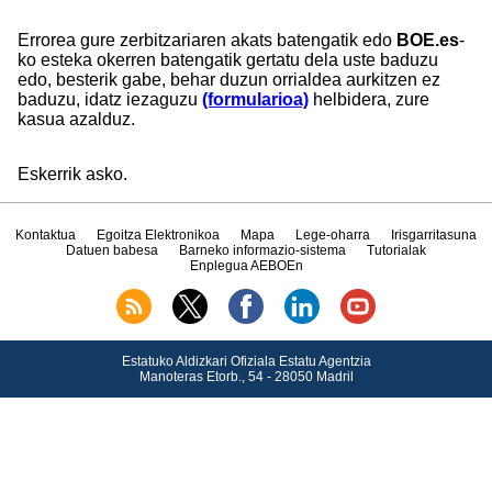
Errorea gure zerbitzariaren akats batengatik edo
BOE.es
-
ko esteka okerren batengatik gertatu dela uste baduzu
edo, besterik gabe, behar duzun orrialdea aurkitzen ez
baduzu, idatz iezaguzu
(formularioa)
helbidera, zure
kasua azalduz.
Eskerrik asko.
Kontaktua
Egoitza Elektronikoa
Mapa
Lege-oharra
Irisgarritasuna
Datuen babesa
Barneko informazio-sistema
Tutorialak
Enplegua AEBOEn
Estatuko Aldizkari Ofiziala Estatu Agentzia
Manoteras Etorb., 54 - 28050 Madril