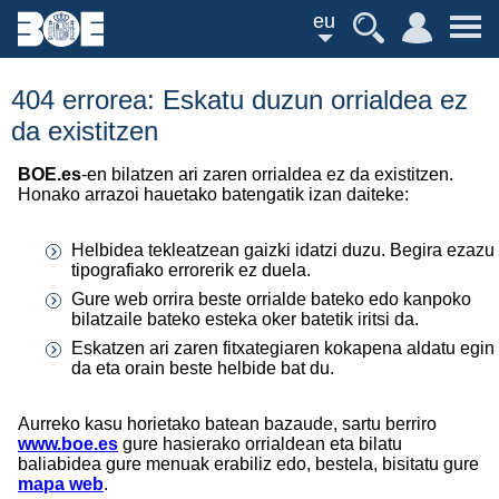
eu
404 errorea: Eskatu duzun orrialdea ez
da existitzen
BOE.es
-en bilatzen ari zaren orrialdea ez da existitzen.
Honako arrazoi hauetako batengatik izan daiteke:
Helbidea tekleatzean gaizki idatzi duzu. Begira ezazu
tipografiako errorerik ez duela.
Gure web orrira beste orrialde bateko edo kanpoko
bilatzaile bateko esteka oker batetik iritsi da.
Eskatzen ari zaren fitxategiaren kokapena aldatu egin
da eta orain beste helbide bat du.
Aurreko kasu horietako batean bazaude, sartu berriro
www.boe.es
gure hasierako orrialdean eta bilatu
baliabidea gure menuak erabiliz edo, bestela, bisitatu gure
mapa web
.