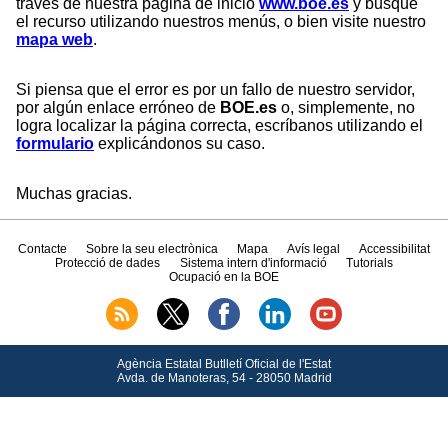
través de nuestra página de inicio
www.boe.es
y busque
el recurso utilizando nuestros menús, o bien visite nuestro
mapa web
.
Si piensa que el error es por un fallo de nuestro servidor,
por algún enlace erróneo de
BOE.es
o, simplemente, no
logra localizar la página correcta, escríbanos utilizando el
formulario
explicándonos su caso.
Muchas gracias.
Contacte
Sobre la seu electrònica
Mapa
Avís legal
Accessibilitat
Protecció de dades
Sistema intern d'informació
Tutorials
Ocupació en la BOE
Agència Estatal Butlletí Oficial de l'Estat
Avda.
de Manoteras, 54 - 28050 Madrid