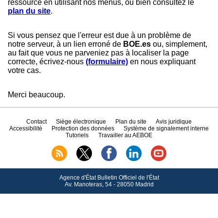
ressource en utilisant nos menus, ou bien consultez le
plan du site
.
Si vous pensez que l'erreur est due à un problème de
notre serveur, à un lien erroné de
BOE.es
ou, simplement,
au fait que vous ne parveniez pas à localiser la page
correcte, écrivez-nous
(formulaire)
en nous expliquant
votre cas.
Merci beaucoup.
Contact
Siège électronique
Plan du site
Avis juridique
Accessibilité
Protection des données
Système de signalement interne
Tutoriels
Travailler au AEBOE
Agence d'État Bulletin Officiel de l'État
Av.
Manoteras, 54 - 28050 Madrid