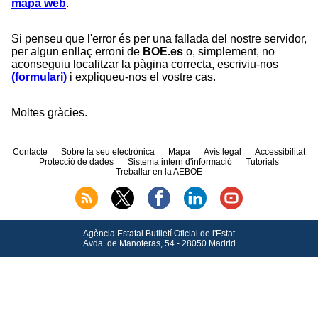
mapa web
.
Si penseu que l'error és per una fallada del nostre servidor,
per algun enllaç erroni de
BOE.es
o, simplement, no
aconseguiu localitzar la pàgina correcta, escriviu-nos
(formulari)
i expliqueu-nos el vostre cas.
Moltes gràcies.
Contacte
Sobre la seu electrònica
Mapa
Avís legal
Accessibilitat
Protecció de dades
Sistema intern d'informació
Tutorials
Treballar en la AEBOE
Agència Estatal Butlletí Oficial de l'Estat
Avda.
de Manoteras, 54 - 28050 Madrid