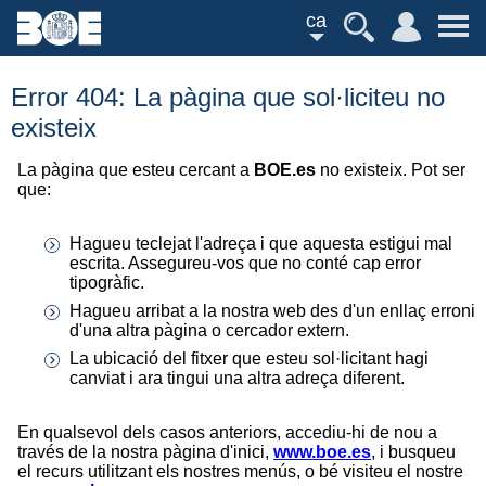
ca
Error 404: La pàgina que sol·liciteu no
existeix
La pàgina que esteu cercant a
BOE.es
no existeix. Pot ser
que:
Hagueu teclejat l'adreça i que aquesta estigui mal
escrita. Assegureu-vos que no conté cap error
tipogràfic.
Hagueu arribat a la nostra web des d'un enllaç erroni
d'una altra pàgina o cercador extern.
La ubicació del fitxer que esteu sol·licitant hagi
canviat i ara tingui una altra adreça diferent.
En qualsevol dels casos anteriors, accediu-hi de nou a
través de la nostra pàgina d'inici,
www.boe.es
, i busqueu
el recurs utilitzant els nostres menús, o bé visiteu el nostre