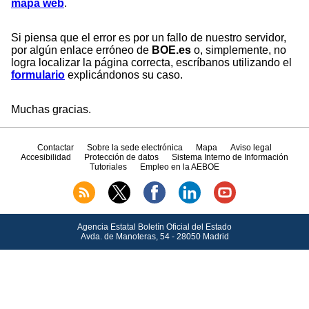
mapa web
.
Si piensa que el error es por un fallo de nuestro servidor,
por algún enlace erróneo de
BOE.es
o, simplemente, no
logra localizar la página correcta, escríbanos utilizando el
formulario
explicándonos su caso.
Muchas gracias.
Contactar
Sobre la sede electrónica
Mapa
Aviso legal
Accesibilidad
Protección de datos
Sistema Interno de Información
Tutoriales
Empleo en la AEBOE
Agencia Estatal Boletín Oficial del Estado
Avda.
de Manoteras, 54 - 28050 Madrid