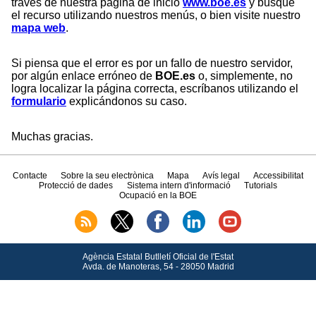
través de nuestra página de inicio
www.boe.es
y busque
el recurso utilizando nuestros menús, o bien visite nuestro
mapa web
.
Si piensa que el error es por un fallo de nuestro servidor,
por algún enlace erróneo de
BOE.es
o, simplemente, no
logra localizar la página correcta, escríbanos utilizando el
formulario
explicándonos su caso.
Muchas gracias.
Contacte
Sobre la seu electrònica
Mapa
Avís legal
Accessibilitat
Protecció de dades
Sistema intern d'informació
Tutorials
Ocupació en la BOE
Agència Estatal Butlletí Oficial de l'Estat
Avda.
de Manoteras, 54 - 28050 Madrid