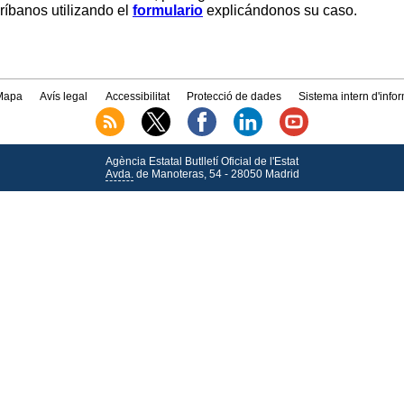
críbanos utilizando el
formulario
explicándonos su caso.
Mapa
Avís legal
Accessibilitat
Protecció de dades
Sistema intern d'info
Agència Estatal Butlletí Oficial de l'Estat
Avda.
de Manoteras, 54 - 28050 Madrid