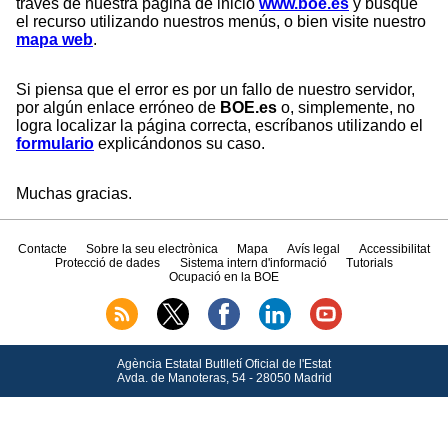
través de nuestra página de inicio
www.boe.es
y busque
el recurso utilizando nuestros menús, o bien visite nuestro
mapa web
.
Si piensa que el error es por un fallo de nuestro servidor,
por algún enlace erróneo de
BOE.es
o, simplemente, no
logra localizar la página correcta, escríbanos utilizando el
formulario
explicándonos su caso.
Muchas gracias.
Contacte
Sobre la seu electrònica
Mapa
Avís legal
Accessibilitat
Protecció de dades
Sistema intern d'informació
Tutorials
Ocupació en la BOE
Agència Estatal Butlletí Oficial de l'Estat
Avda.
de Manoteras, 54 - 28050 Madrid