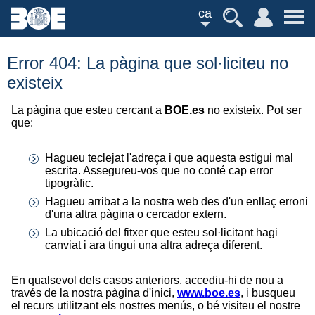
ca
Error 404: La pàgina que sol·liciteu no
existeix
La pàgina que esteu cercant a
BOE.es
no existeix. Pot ser
que:
Hagueu teclejat l'adreça i que aquesta estigui mal
escrita. Assegureu-vos que no conté cap error
tipogràfic.
Hagueu arribat a la nostra web des d'un enllaç erroni
d'una altra pàgina o cercador extern.
La ubicació del fitxer que esteu sol·licitant hagi
canviat i ara tingui una altra adreça diferent.
En qualsevol dels casos anteriors, accediu-hi de nou a
través de la nostra pàgina d'inici,
www.boe.es
, i busqueu
el recurs utilitzant els nostres menús, o bé visiteu el nostre