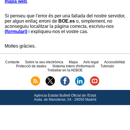
mapa web
.
Si penseu que l'error és per una fallada del nostre servidor,
per algun enllaç erroni de
BOE.es
o, simplement, no
aconseguiu localitzar la pàgina correcta, escriviu-nos
(formulari)
i expliqueu-nos el vostre cas.
Moltes gràcies.
Contacte
Sobre la seu electrònica
Mapa
Avís legal
Accessibilitat
Protecció de dades
Sistema intern d'informació
Tutorials
Treballar en la AEBOE
Agència Estatal Butlletí Oficial de l'Estat
Avda.
de Manoteras, 54 - 28050 Madrid