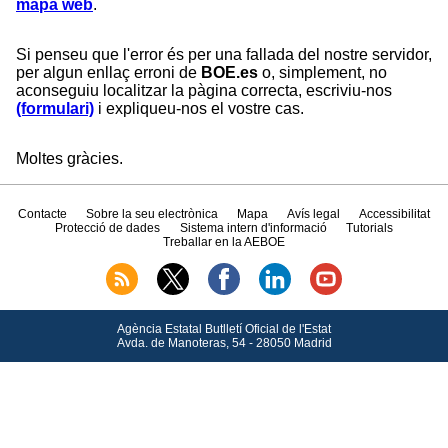
mapa web
.
Si penseu que l'error és per una fallada del nostre servidor,
per algun enllaç erroni de
BOE.es
o, simplement, no
aconseguiu localitzar la pàgina correcta, escriviu-nos
(formulari)
i expliqueu-nos el vostre cas.
Moltes gràcies.
Contacte
Sobre la seu electrònica
Mapa
Avís legal
Accessibilitat
Protecció de dades
Sistema intern d'informació
Tutorials
Treballar en la AEBOE
Agència Estatal Butlletí Oficial de l'Estat
Avda.
de Manoteras, 54 - 28050 Madrid