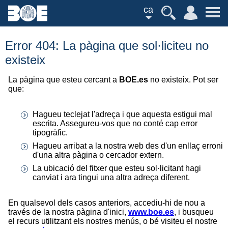
ca
Error 404: La pàgina que sol·liciteu no
existeix
La pàgina que esteu cercant a
BOE.es
no existeix. Pot ser
que:
Hagueu teclejat l'adreça i que aquesta estigui mal
escrita. Assegureu-vos que no conté cap error
tipogràfic.
Hagueu arribat a la nostra web des d'un enllaç erroni
d'una altra pàgina o cercador extern.
La ubicació del fitxer que esteu sol·licitant hagi
canviat i ara tingui una altra adreça diferent.
En qualsevol dels casos anteriors, accediu-hi de nou a
través de la nostra pàgina d'inici,
www.boe.es
, i busqueu
el recurs utilitzant els nostres menús, o bé visiteu el nostre