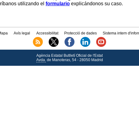
críbanos utilizando el
formulario
explicándonos su caso.
Mapa
Avís legal
Accessibilitat
Protecció de dades
Sistema intern d'info
Agència Estatal Butlletí Oficial de l'Estat
Avda.
de Manoteras, 54 - 28050 Madrid