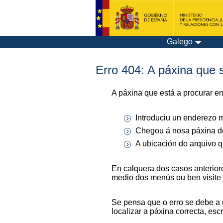
Galego
Erro 404: A páxina que s
A páxina que está a procurar e
Introduciu un enderezo m
Chegou á nosa páxina de
A ubicación do arquivo q
En calquera dos casos anterior
medio dos menús ou ben visite
Se pensa que o erro se debe a 
localizar a páxina correcta, es