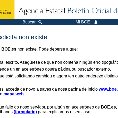
Buscar
Mi BOE
olicita non existe
n
BOE.es
non existe. Pode deberse a que:
al escrito. Asegúrese de que non conteña ningún erro tipográfi
nde un enlace erróneo doutra páxina ou buscador externo.
ue está solicitando cambiou e agora ten outro enderezo distinto
es, acceda de novo a través da nosa páxina de inicio
www.boe.
 o
mapa web
.
un fallo do noso servidor, por algún enlace erróneo de
BOE.es
,
críbanos
(formulario)
para explicarnos o seu caso.