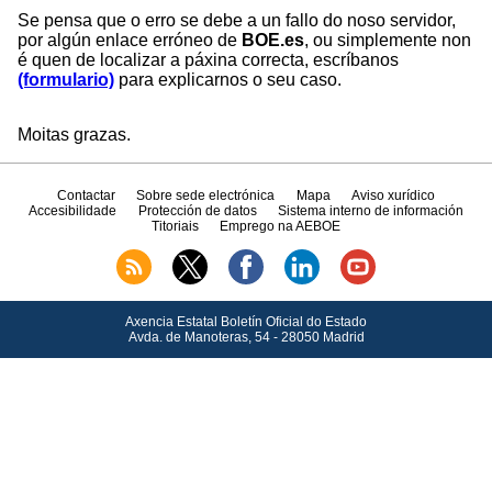
Se pensa que o erro se debe a un fallo do noso servidor,
por algún enlace erróneo de
BOE.es
, ou simplemente non
é quen de localizar a páxina correcta, escríbanos
(formulario)
para explicarnos o seu caso.
Moitas grazas.
Contactar
Sobre sede electrónica
Mapa
Aviso xurídico
Accesibilidade
Protección de datos
Sistema interno de información
Titoriais
Emprego na AEBOE
Axencia Estatal Boletín Oficial do Estado
Avda.
de Manoteras, 54 - 28050 Madrid