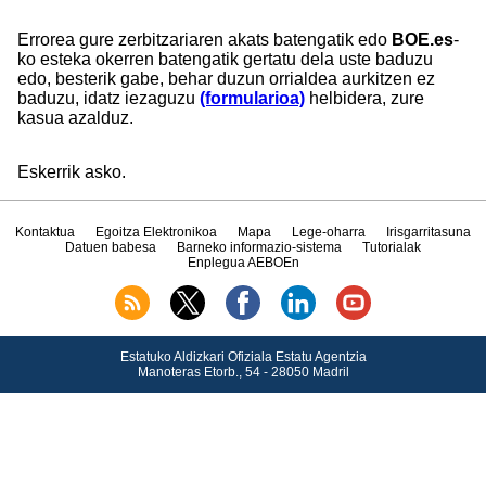
Errorea gure zerbitzariaren akats batengatik edo
BOE.es
-
ko esteka okerren batengatik gertatu dela uste baduzu
edo, besterik gabe, behar duzun orrialdea aurkitzen ez
baduzu, idatz iezaguzu
(formularioa)
helbidera, zure
kasua azalduz.
Eskerrik asko.
Kontaktua
Egoitza Elektronikoa
Mapa
Lege-oharra
Irisgarritasuna
Datuen babesa
Barneko informazio-sistema
Tutorialak
Enplegua AEBOEn
Estatuko Aldizkari Ofiziala Estatu Agentzia
Manoteras Etorb., 54 - 28050 Madril