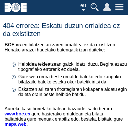
eu
404 errorea: Eskatu duzun orrialdea ez
da existitzen
BOE.es
-en bilatzen ari zaren orrialdea ez da existitzen.
Honako arrazoi hauetako batengatik izan daiteke:
Helbidea tekleatzean gaizki idatzi duzu. Begira ezazu
tipografiako errorerik ez duela.
Gure web orrira beste orrialde bateko edo kanpoko
bilatzaile bateko esteka oker batetik iritsi da.
Eskatzen ari zaren fitxategiaren kokapena aldatu egin
da eta orain beste helbide bat du.
Aurreko kasu horietako batean bazaude, sartu berriro
www.boe.es
gure hasierako orrialdean eta bilatu
baliabidea gure menuak erabiliz edo, bestela, bisitatu gure
mapa web
.