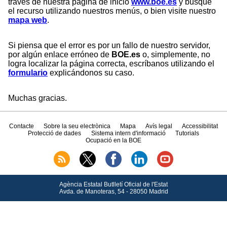
través de nuestra página de inicio
www.boe.es
y busque
el recurso utilizando nuestros menús, o bien visite nuestro
mapa web
.
Si piensa que el error es por un fallo de nuestro servidor,
por algún enlace erróneo de
BOE.es
o, simplemente, no
logra localizar la página correcta, escríbanos utilizando el
formulario
explicándonos su caso.
Muchas gracias.
Contacte
Sobre la seu electrònica
Mapa
Avís legal
Accessibilitat
Protecció de dades
Sistema intern d'informació
Tutorials
Ocupació en la BOE
Agència Estatal Butlletí Oficial de l'Estat
Avda.
de Manoteras, 54 - 28050 Madrid