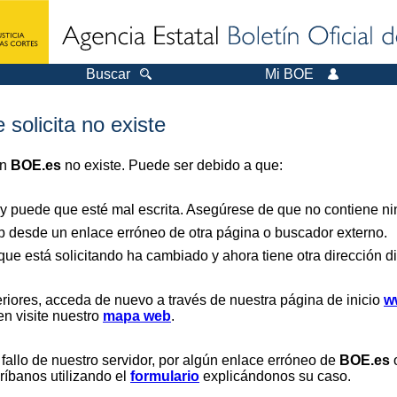
Buscar
Mi BOE
 solicita no existe
en
BOE.es
no existe. Puede ser debido a que:
 y puede que esté mal escrita. Asegúrese de que no contiene nin
b desde un enlace erróneo de otra página o buscador externo.
que está solicitando ha cambiado y ahora tiene otra dirección di
riores, acceda de nuevo a través de nuestra página de inicio
w
en visite nuestro
mapa web
.
 fallo de nuestro servidor, por algún enlace erróneo de
BOE.es
o
críbanos utilizando el
formulario
explicándonos su caso.