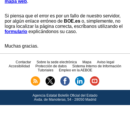
mapa web
.
Si piensa que el error es por un fallo de nuestro servidor,
por algún enlace erróneo de
BOE.es
o, simplemente, no
logra localizar la página correcta, escríbanos utilizando el
formulario
explicándonos su caso.
Muchas gracias.
Contactar
Sobre la sede electrónica
Mapa
Aviso legal
Accesibilidad
Protección de datos
Sistema Interno de Información
Tutoriales
Empleo en la AEBOE
Agencia Estatal Boletín Oficial del Estado
Avda.
de Manoteras, 54 - 28050 Madrid