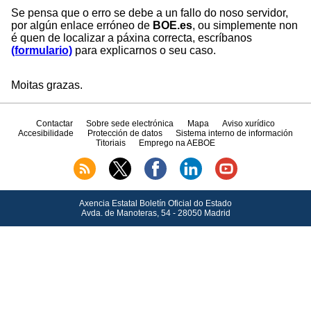
Se pensa que o erro se debe a un fallo do noso servidor,
por algún enlace erróneo de
BOE.es
, ou simplemente non
é quen de localizar a páxina correcta, escríbanos
(formulario)
para explicarnos o seu caso.
Moitas grazas.
Contactar
Sobre sede electrónica
Mapa
Aviso xurídico
Accesibilidade
Protección de datos
Sistema interno de información
Titoriais
Emprego na AEBOE
Axencia Estatal Boletín Oficial do Estado
Avda.
de Manoteras, 54 - 28050 Madrid