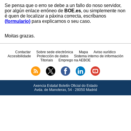
Se pensa que o erro se debe a un fallo do noso servidor,
por algún enlace erróneo de
BOE.es
, ou simplemente non
é quen de localizar a páxina correcta, escríbanos
(formulario)
para explicarnos o seu caso.
Moitas grazas.
Contactar
Sobre sede electrónica
Mapa
Aviso xurídico
Accesibilidade
Protección de datos
Sistema interno de información
Titoriais
Emprego na AEBOE
Axencia Estatal Boletín Oficial do Estado
Avda.
de Manoteras, 54 - 28050 Madrid