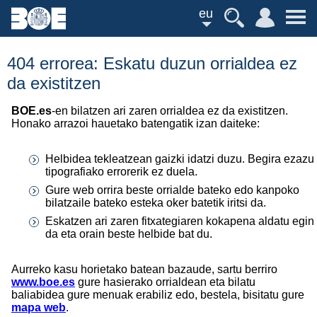
eu
404 errorea: Eskatu duzun orrialdea ez
da existitzen
BOE.es
-en bilatzen ari zaren orrialdea ez da existitzen.
Honako arrazoi hauetako batengatik izan daiteke:
Helbidea tekleatzean gaizki idatzi duzu. Begira ezazu
tipografiako errorerik ez duela.
Gure web orrira beste orrialde bateko edo kanpoko
bilatzaile bateko esteka oker batetik iritsi da.
Eskatzen ari zaren fitxategiaren kokapena aldatu egin
da eta orain beste helbide bat du.
Aurreko kasu horietako batean bazaude, sartu berriro
www.boe.es
gure hasierako orrialdean eta bilatu
baliabidea gure menuak erabiliz edo, bestela, bisitatu gure
mapa web
.