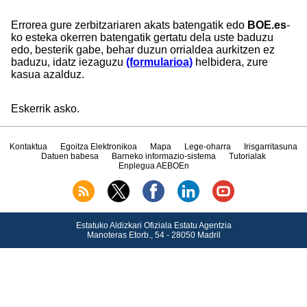
Errorea gure zerbitzariaren akats batengatik edo
BOE.es
-
ko esteka okerren batengatik gertatu dela uste baduzu
edo, besterik gabe, behar duzun orrialdea aurkitzen ez
baduzu, idatz iezaguzu
(formularioa)
helbidera, zure
kasua azalduz.
Eskerrik asko.
Kontaktua
Egoitza Elektronikoa
Mapa
Lege-oharra
Irisgarritasuna
Datuen babesa
Barneko informazio-sistema
Tutorialak
Enplegua AEBOEn
Estatuko Aldizkari Ofiziala Estatu Agentzia
Manoteras Etorb., 54 - 28050 Madril