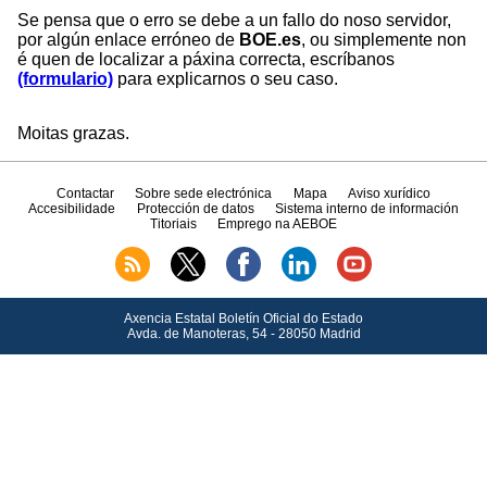
Se pensa que o erro se debe a un fallo do noso servidor,
por algún enlace erróneo de
BOE.es
, ou simplemente non
é quen de localizar a páxina correcta, escríbanos
(formulario)
para explicarnos o seu caso.
Moitas grazas.
Contactar
Sobre sede electrónica
Mapa
Aviso xurídico
Accesibilidade
Protección de datos
Sistema interno de información
Titoriais
Emprego na AEBOE
Axencia Estatal Boletín Oficial do Estado
Avda.
de Manoteras, 54 - 28050 Madrid