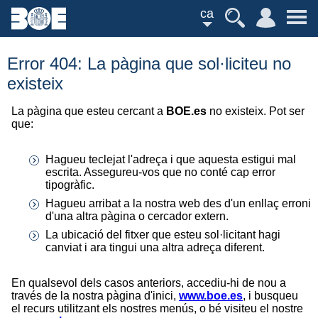
ca
Error 404: La pàgina que sol·liciteu no
existeix
La pàgina que esteu cercant a
BOE.es
no existeix. Pot ser
que:
Hagueu teclejat l'adreça i que aquesta estigui mal
escrita. Assegureu-vos que no conté cap error
tipogràfic.
Hagueu arribat a la nostra web des d'un enllaç erroni
d'una altra pàgina o cercador extern.
La ubicació del fitxer que esteu sol·licitant hagi
canviat i ara tingui una altra adreça diferent.
En qualsevol dels casos anteriors, accediu-hi de nou a
través de la nostra pàgina d'inici,
www.boe.es
, i busqueu
el recurs utilitzant els nostres menús, o bé visiteu el nostre