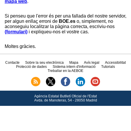
mapa web
.
Si penseu que l'error és per una fallada del nostre servidor,
per algun enllaç erroni de
BOE.es
o, simplement, no
aconseguiu localitzar la pàgina correcta, escriviu-nos
(formulari)
i expliqueu-nos el vostre cas.
Moltes gràcies.
Contacte
Sobre la seu electrònica
Mapa
Avís legal
Accessibilitat
Protecció de dades
Sistema intern d'informació
Tutorials
Treballar en la AEBOE
Agència Estatal Butlletí Oficial de l'Estat
Avda.
de Manoteras, 54 - 28050 Madrid