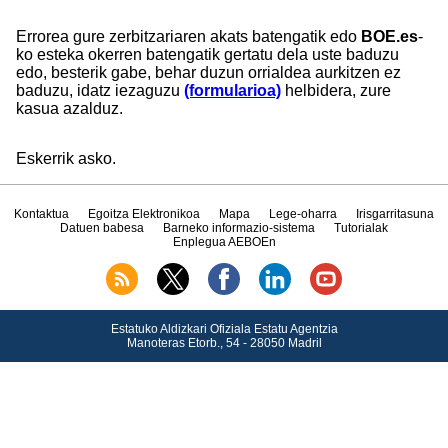
Errorea gure zerbitzariaren akats batengatik edo
BOE.es
-
ko esteka okerren batengatik gertatu dela uste baduzu
edo, besterik gabe, behar duzun orrialdea aurkitzen ez
baduzu, idatz iezaguzu
(formularioa)
helbidera, zure
kasua azalduz.
Eskerrik asko.
Kontaktua
Egoitza Elektronikoa
Mapa
Lege-oharra
Irisgarritasuna
Datuen babesa
Barneko informazio-sistema
Tutorialak
Enplegua AEBOEn
Estatuko Aldizkari Ofiziala Estatu Agentzia
Manoteras Etorb., 54 - 28050 Madril