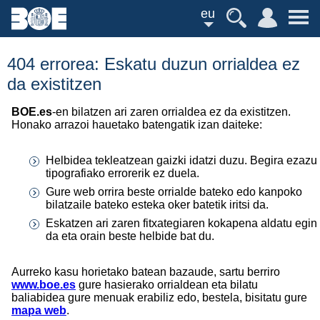
eu
404 errorea: Eskatu duzun orrialdea ez
da existitzen
BOE.es
-en bilatzen ari zaren orrialdea ez da existitzen.
Honako arrazoi hauetako batengatik izan daiteke:
Helbidea tekleatzean gaizki idatzi duzu. Begira ezazu
tipografiako errorerik ez duela.
Gure web orrira beste orrialde bateko edo kanpoko
bilatzaile bateko esteka oker batetik iritsi da.
Eskatzen ari zaren fitxategiaren kokapena aldatu egin
da eta orain beste helbide bat du.
Aurreko kasu horietako batean bazaude, sartu berriro
www.boe.es
gure hasierako orrialdean eta bilatu
baliabidea gure menuak erabiliz edo, bestela, bisitatu gure
mapa web
.