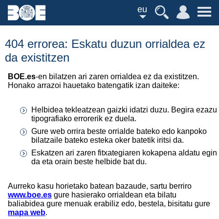
eu
404 errorea: Eskatu duzun orrialdea ez
da existitzen
BOE.es
-en bilatzen ari zaren orrialdea ez da existitzen.
Honako arrazoi hauetako batengatik izan daiteke:
Helbidea tekleatzean gaizki idatzi duzu. Begira ezazu
tipografiako errorerik ez duela.
Gure web orrira beste orrialde bateko edo kanpoko
bilatzaile bateko esteka oker batetik iritsi da.
Eskatzen ari zaren fitxategiaren kokapena aldatu egin
da eta orain beste helbide bat du.
Aurreko kasu horietako batean bazaude, sartu berriro
www.boe.es
gure hasierako orrialdean eta bilatu
baliabidea gure menuak erabiliz edo, bestela, bisitatu gure
mapa web
.