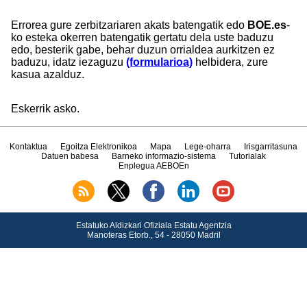
Errorea gure zerbitzariaren akats batengatik edo
BOE.es
-
ko esteka okerren batengatik gertatu dela uste baduzu
edo, besterik gabe, behar duzun orrialdea aurkitzen ez
baduzu, idatz iezaguzu
(formularioa)
helbidera, zure
kasua azalduz.
Eskerrik asko.
Kontaktua
Egoitza Elektronikoa
Mapa
Lege-oharra
Irisgarritasuna
Datuen babesa
Barneko informazio-sistema
Tutorialak
Enplegua AEBOEn
Estatuko Aldizkari Ofiziala Estatu Agentzia
Manoteras Etorb., 54 - 28050 Madril