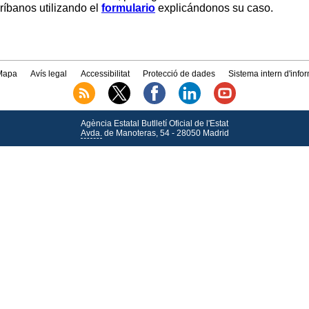
críbanos utilizando el
formulario
explicándonos su caso.
Mapa
Avís legal
Accessibilitat
Protecció de dades
Sistema intern d'info
Agència Estatal Butlletí Oficial de l'Estat
Avda.
de Manoteras, 54 - 28050 Madrid