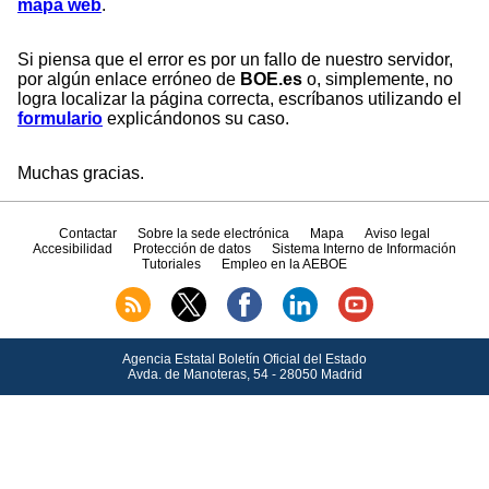
mapa web
.
Si piensa que el error es por un fallo de nuestro servidor,
por algún enlace erróneo de
BOE.es
o, simplemente, no
logra localizar la página correcta, escríbanos utilizando el
formulario
explicándonos su caso.
Muchas gracias.
Contactar
Sobre la sede electrónica
Mapa
Aviso legal
Accesibilidad
Protección de datos
Sistema Interno de Información
Tutoriales
Empleo en la AEBOE
Agencia Estatal Boletín Oficial del Estado
Avda.
de Manoteras, 54 - 28050 Madrid