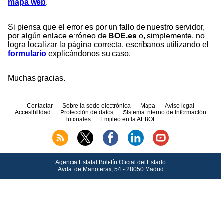
mapa web
.
Si piensa que el error es por un fallo de nuestro servidor,
por algún enlace erróneo de
BOE.es
o, simplemente, no
logra localizar la página correcta, escríbanos utilizando el
formulario
explicándonos su caso.
Muchas gracias.
Contactar
Sobre la sede electrónica
Mapa
Aviso legal
Accesibilidad
Protección de datos
Sistema Interno de Información
Tutoriales
Empleo en la AEBOE
Agencia Estatal Boletín Oficial del Estado
Avda.
de Manoteras, 54 - 28050 Madrid