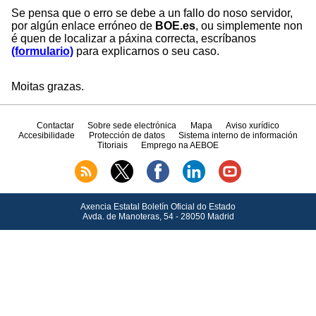
Se pensa que o erro se debe a un fallo do noso servidor,
por algún enlace erróneo de
BOE.es
, ou simplemente non
é quen de localizar a páxina correcta, escríbanos
(formulario)
para explicarnos o seu caso.
Moitas grazas.
Contactar
Sobre sede electrónica
Mapa
Aviso xurídico
Accesibilidade
Protección de datos
Sistema interno de información
Titoriais
Emprego na AEBOE
Axencia Estatal Boletín Oficial do Estado
Avda.
de Manoteras, 54 - 28050 Madrid