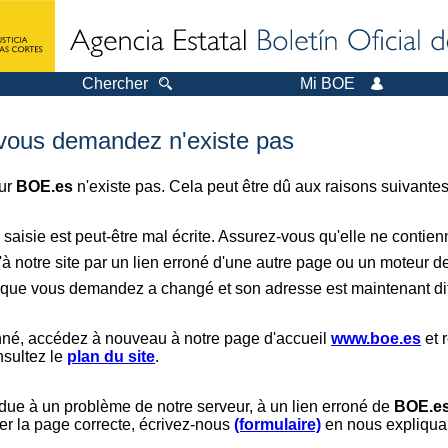
Chercher
Mi BOE
 vous demandez n'existe pas
sur
BOE.es
n'existe pas. Cela peut être dû aux raisons suivantes
saisie est peut-être mal écrite. Assurez-vous qu'elle ne contie
à notre site par un lien erroné d'une autre page ou un moteur d
er que vous demandez a changé et son adresse est maintenant dif
nné, accédez à nouveau à notre page d'accueil
www.boe.es
et 
nsultez le
plan du site
.
 due à un problème de notre serveur, à un lien erroné de
BOE.e
er la page correcte, écrivez-nous
(formulaire)
en nous expliquan