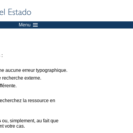
Menu
 :
nne aucune erreur typographique.
e recherche externe.
férente.
recherchez la ressource en
s
ou, simplement, au fait que
t votre cas.