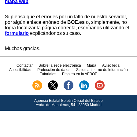
mapa web
.
Si piensa que el error es por un fallo de nuestro servidor,
por algún enlace erróneo de
BOE.es
o, simplemente, no
logra localizar la página correcta, escríbanos utilizando el
formulario
explicándonos su caso.
Muchas gracias.
Contactar
Sobre la sede electrónica
Mapa
Aviso legal
Accesibilidad
Protección de datos
Sistema Interno de Información
Tutoriales
Empleo en la AEBOE
Agencia Estatal Boletín Oficial del Estado
Avda.
de Manoteras, 54 - 28050 Madrid