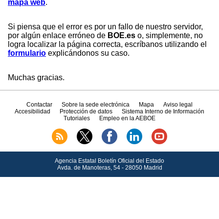
mapa web
.
Si piensa que el error es por un fallo de nuestro servidor,
por algún enlace erróneo de
BOE.es
o, simplemente, no
logra localizar la página correcta, escríbanos utilizando el
formulario
explicándonos su caso.
Muchas gracias.
Contactar
Sobre la sede electrónica
Mapa
Aviso legal
Accesibilidad
Protección de datos
Sistema Interno de Información
Tutoriales
Empleo en la AEBOE
Agencia Estatal Boletín Oficial del Estado
Avda.
de Manoteras, 54 - 28050 Madrid