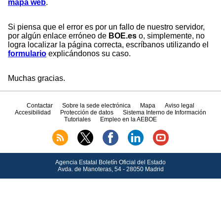
mapa web
.
Si piensa que el error es por un fallo de nuestro servidor,
por algún enlace erróneo de
BOE.es
o, simplemente, no
logra localizar la página correcta, escríbanos utilizando el
formulario
explicándonos su caso.
Muchas gracias.
Contactar
Sobre la sede electrónica
Mapa
Aviso legal
Accesibilidad
Protección de datos
Sistema Interno de Información
Tutoriales
Empleo en la AEBOE
Agencia Estatal Boletín Oficial del Estado
Avda.
de Manoteras, 54 - 28050 Madrid