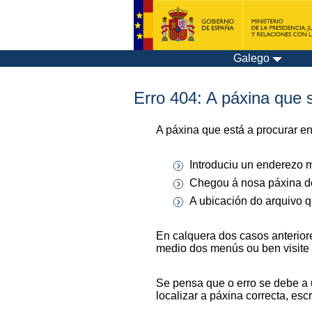
Galego
Erro 404: A páxina que s
A páxina que está a procurar e
Introduciu un enderezo m
Chegou á nosa páxina de
A ubicación do arquivo q
En calquera dos casos anterior
medio dos menús ou ben visite
Se pensa que o erro se debe a 
localizar a páxina correcta, es