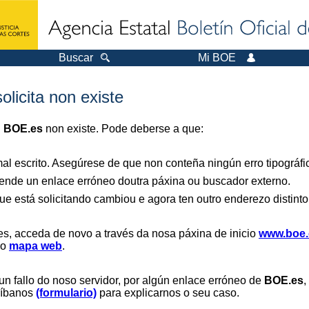
Buscar
Mi BOE
olicita non existe
n
BOE.es
non existe. Pode deberse a que:
al escrito. Asegúrese de que non conteña ningún erro tipográfi
nde un enlace erróneo doutra páxina ou buscador externo.
ue está solicitando cambiou e agora ten outro enderezo distinto
es, acceda de novo a través da nosa páxina de inicio
www.boe.
 o
mapa web
.
un fallo do noso servidor, por algún enlace erróneo de
BOE.es
,
críbanos
(formulario)
para explicarnos o seu caso.