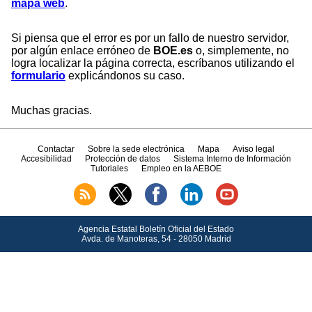
mapa web
.
Si piensa que el error es por un fallo de nuestro servidor,
por algún enlace erróneo de
BOE.es
o, simplemente, no
logra localizar la página correcta, escríbanos utilizando el
formulario
explicándonos su caso.
Muchas gracias.
Contactar
Sobre la sede electrónica
Mapa
Aviso legal
Accesibilidad
Protección de datos
Sistema Interno de Información
Tutoriales
Empleo en la AEBOE
Agencia Estatal Boletín Oficial del Estado
Avda.
de Manoteras, 54 - 28050 Madrid