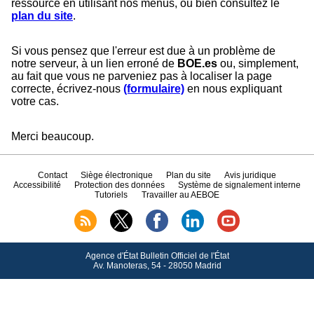
ressource en utilisant nos menus, ou bien consultez le
plan du site
.
Si vous pensez que l'erreur est due à un problème de
notre serveur, à un lien erroné de
BOE.es
ou, simplement,
au fait que vous ne parveniez pas à localiser la page
correcte, écrivez-nous
(formulaire)
en nous expliquant
votre cas.
Merci beaucoup.
Contact
Siège électronique
Plan du site
Avis juridique
Accessibilité
Protection des données
Système de signalement interne
Tutoriels
Travailler au AEBOE
Agence d'État Bulletin Officiel de l'État
Av.
Manoteras, 54 - 28050 Madrid