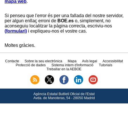
mapa web
.
Si penseu que l'error és per una fallada del nostre servidor,
per algun enllaç erroni de
BOE.es
o, simplement, no
aconseguiu localitzar la pàgina correcta, escriviu-nos
(formulari)
i expliqueu-nos el vostre cas.
Moltes gràcies.
Contacte
Sobre la seu electrònica
Mapa
Avís legal
Accessibilitat
Protecció de dades
Sistema intern d'informació
Tutorials
Treballar en la AEBOE
Agència Estatal Butlletí Oficial de l'Estat
Avda.
de Manoteras, 54 - 28050 Madrid