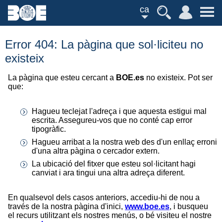
ca
Error 404: La pàgina que sol·liciteu no
existeix
La pàgina que esteu cercant a
BOE.es
no existeix. Pot ser
que:
Hagueu teclejat l'adreça i que aquesta estigui mal
escrita. Assegureu-vos que no conté cap error
tipogràfic.
Hagueu arribat a la nostra web des d'un enllaç erroni
d'una altra pàgina o cercador extern.
La ubicació del fitxer que esteu sol·licitant hagi
canviat i ara tingui una altra adreça diferent.
En qualsevol dels casos anteriors, accediu-hi de nou a
través de la nostra pàgina d'inici,
www.boe.es
, i busqueu
el recurs utilitzant els nostres menús, o bé visiteu el nostre