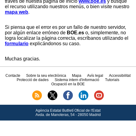
través de nuestra página de inicio
www.boe.es
y busque
el recurso utilizando nuestros menús, o bien visite nuestro
mapa web
.
Si piensa que el error es por un fallo de nuestro servidor,
por algún enlace erróneo de
BOE.es
o, simplemente, no
logra localizar la página correcta, escríbanos utilizando el
formulario
explicándonos su caso.
Muchas gracias.
Contacte
Sobre la seu electrònica
Mapa
Avís legal
Accessibilitat
Protecció de dades
Sistema intern d'informació
Tutorials
Ocupació en la BOE
Agència Estatal Butlletí Oficial de l'Estat
Avda.
de Manoteras, 54 - 28050 Madrid