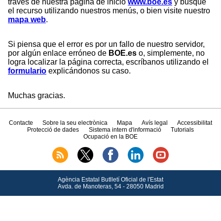
través de nuestra página de inicio
www.boe.es
y busque
el recurso utilizando nuestros menús, o bien visite nuestro
mapa web
.
Si piensa que el error es por un fallo de nuestro servidor,
por algún enlace erróneo de
BOE.es
o, simplemente, no
logra localizar la página correcta, escríbanos utilizando el
formulario
explicándonos su caso.
Muchas gracias.
Contacte
Sobre la seu electrònica
Mapa
Avís legal
Accessibilitat
Protecció de dades
Sistema intern d'informació
Tutorials
Ocupació en la BOE
Agència Estatal Butlletí Oficial de l'Estat
Avda.
de Manoteras, 54 - 28050 Madrid