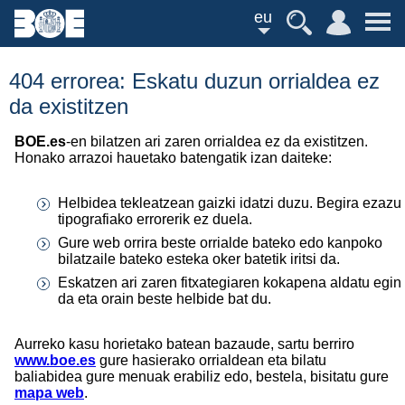
eu
404 errorea: Eskatu duzun orrialdea ez
da existitzen
BOE.es
-en bilatzen ari zaren orrialdea ez da existitzen.
Honako arrazoi hauetako batengatik izan daiteke:
Helbidea tekleatzean gaizki idatzi duzu. Begira ezazu
tipografiako errorerik ez duela.
Gure web orrira beste orrialde bateko edo kanpoko
bilatzaile bateko esteka oker batetik iritsi da.
Eskatzen ari zaren fitxategiaren kokapena aldatu egin
da eta orain beste helbide bat du.
Aurreko kasu horietako batean bazaude, sartu berriro
www.boe.es
gure hasierako orrialdean eta bilatu
baliabidea gure menuak erabiliz edo, bestela, bisitatu gure
mapa web
.