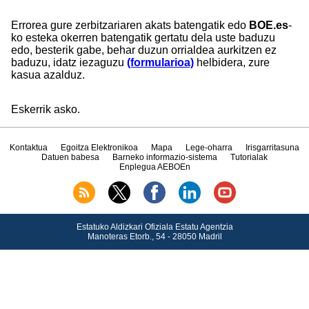
Errorea gure zerbitzariaren akats batengatik edo
BOE.es
-
ko esteka okerren batengatik gertatu dela uste baduzu
edo, besterik gabe, behar duzun orrialdea aurkitzen ez
baduzu, idatz iezaguzu
(formularioa)
helbidera, zure
kasua azalduz.
Eskerrik asko.
Kontaktua
Egoitza Elektronikoa
Mapa
Lege-oharra
Irisgarritasuna
Datuen babesa
Barneko informazio-sistema
Tutorialak
Enplegua AEBOEn
Estatuko Aldizkari Ofiziala Estatu Agentzia
Manoteras Etorb., 54 - 28050 Madril