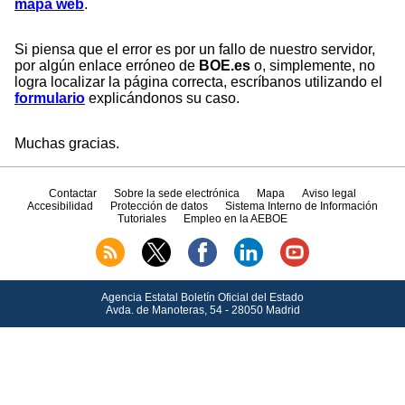
mapa web
.
Si piensa que el error es por un fallo de nuestro servidor,
por algún enlace erróneo de
BOE.es
o, simplemente, no
logra localizar la página correcta, escríbanos utilizando el
formulario
explicándonos su caso.
Muchas gracias.
Contactar
Sobre la sede electrónica
Mapa
Aviso legal
Accesibilidad
Protección de datos
Sistema Interno de Información
Tutoriales
Empleo en la AEBOE
Agencia Estatal Boletín Oficial del Estado
Avda.
de Manoteras, 54 - 28050 Madrid