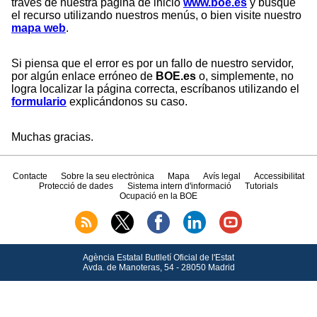
través de nuestra página de inicio
www.boe.es
y busque
el recurso utilizando nuestros menús, o bien visite nuestro
mapa web
.
Si piensa que el error es por un fallo de nuestro servidor,
por algún enlace erróneo de
BOE.es
o, simplemente, no
logra localizar la página correcta, escríbanos utilizando el
formulario
explicándonos su caso.
Muchas gracias.
Contacte
Sobre la seu electrònica
Mapa
Avís legal
Accessibilitat
Protecció de dades
Sistema intern d'informació
Tutorials
Ocupació en la BOE
Agència Estatal Butlletí Oficial de l'Estat
Avda.
de Manoteras, 54 - 28050 Madrid