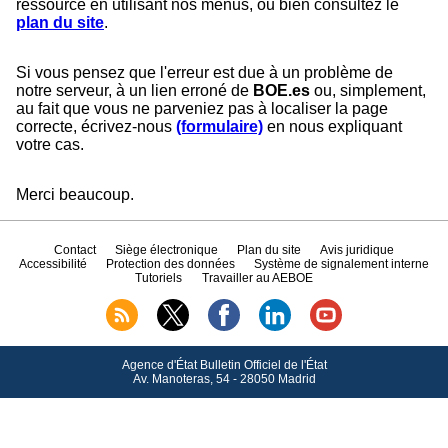
ressource en utilisant nos menus, ou bien consultez le
plan du site
.
Si vous pensez que l'erreur est due à un problème de
notre serveur, à un lien erroné de
BOE.es
ou, simplement,
au fait que vous ne parveniez pas à localiser la page
correcte, écrivez-nous
(formulaire)
en nous expliquant
votre cas.
Merci beaucoup.
Contact
Siège électronique
Plan du site
Avis juridique
Accessibilité
Protection des données
Système de signalement interne
Tutoriels
Travailler au AEBOE
Agence d'État Bulletin Officiel de l'État
Av.
Manoteras, 54 - 28050 Madrid