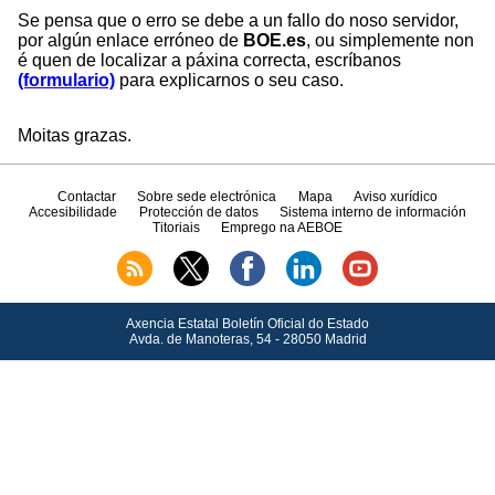
Se pensa que o erro se debe a un fallo do noso servidor,
por algún enlace erróneo de
BOE.es
, ou simplemente non
é quen de localizar a páxina correcta, escríbanos
(formulario)
para explicarnos o seu caso.
Moitas grazas.
Contactar
Sobre sede electrónica
Mapa
Aviso xurídico
Accesibilidade
Protección de datos
Sistema interno de información
Titoriais
Emprego na AEBOE
Axencia Estatal Boletín Oficial do Estado
Avda.
de Manoteras, 54 - 28050 Madrid