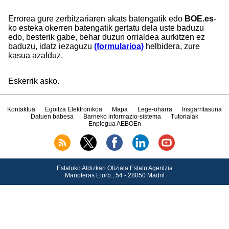
Errorea gure zerbitzariaren akats batengatik edo
BOE.es
-
ko esteka okerren batengatik gertatu dela uste baduzu
edo, besterik gabe, behar duzun orrialdea aurkitzen ez
baduzu, idatz iezaguzu
(formularioa)
helbidera, zure
kasua azalduz.
Eskerrik asko.
Kontaktua
Egoitza Elektronikoa
Mapa
Lege-oharra
Irisgarritasuna
Datuen babesa
Barneko informazio-sistema
Tutorialak
Enplegua AEBOEn
Estatuko Aldizkari Ofiziala Estatu Agentzia
Manoteras Etorb., 54 - 28050 Madril