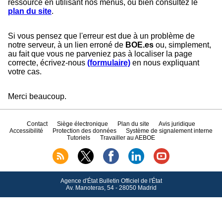
ressource en utilisant nos menus, ou bien consultez le
plan du site
.
Si vous pensez que l'erreur est due à un problème de
notre serveur, à un lien erroné de
BOE.es
ou, simplement,
au fait que vous ne parveniez pas à localiser la page
correcte, écrivez-nous
(formulaire)
en nous expliquant
votre cas.
Merci beaucoup.
Contact
Siège électronique
Plan du site
Avis juridique
Accessibilité
Protection des données
Système de signalement interne
Tutoriels
Travailler au AEBOE
Agence d'État Bulletin Officiel de l'État
Av.
Manoteras, 54 - 28050 Madrid