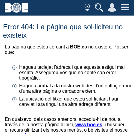
ca
Error 404: La pàgina que sol·liciteu no
existeix
La pàgina que esteu cercant a
BOE.es
no existeix. Pot ser
que:
Hagueu teclejat l'adreça i que aquesta estigui mal
escrita. Assegureu-vos que no conté cap error
tipogràfic.
Hagueu arribat a la nostra web des d'un enllaç erroni
d'una altra pàgina o cercador extern.
La ubicació del fitxer que esteu sol·licitant hagi
canviat i ara tingui una altra adreça diferent.
En qualsevol dels casos anteriors, accediu-hi de nou a
través de la nostra pàgina d'inici,
www.boe.es
, i busqueu
el recurs utilitzant els nostres menús, o bé visiteu el nostre