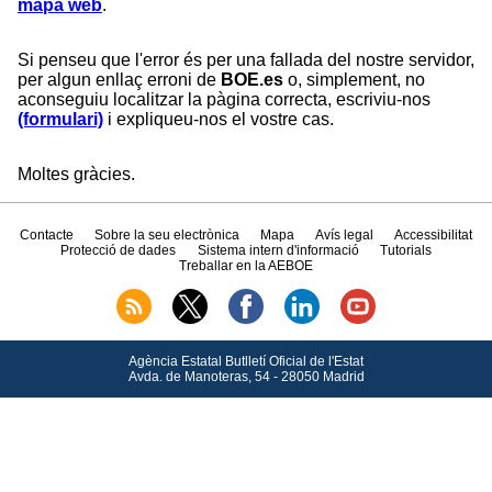
mapa web
.
Si penseu que l'error és per una fallada del nostre servidor,
per algun enllaç erroni de
BOE.es
o, simplement, no
aconseguiu localitzar la pàgina correcta, escriviu-nos
(formulari)
i expliqueu-nos el vostre cas.
Moltes gràcies.
Contacte
Sobre la seu electrònica
Mapa
Avís legal
Accessibilitat
Protecció de dades
Sistema intern d'informació
Tutorials
Treballar en la AEBOE
Agència Estatal Butlletí Oficial de l'Estat
Avda.
de Manoteras, 54 - 28050 Madrid