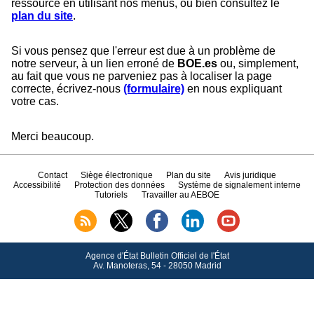
ressource en utilisant nos menus, ou bien consultez le
plan du site
.
Si vous pensez que l'erreur est due à un problème de
notre serveur, à un lien erroné de
BOE.es
ou, simplement,
au fait que vous ne parveniez pas à localiser la page
correcte, écrivez-nous
(formulaire)
en nous expliquant
votre cas.
Merci beaucoup.
Contact
Siège électronique
Plan du site
Avis juridique
Accessibilité
Protection des données
Système de signalement interne
Tutoriels
Travailler au AEBOE
Agence d'État Bulletin Officiel de l'État
Av.
Manoteras, 54 - 28050 Madrid